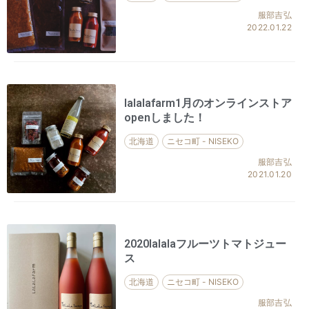
服部吉弘
2022.01.22
lalalafarm1月のオンラインストア
openしました！
北海道
ニセコ町 - NISEKO
服部吉弘
2021.01.20
2020lalalaフルーツトマトジュー
ス
北海道
ニセコ町 - NISEKO
服部吉弘