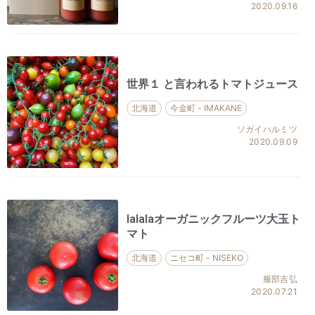
2020.09.16
世界１ と言われるトマトジュース
北海道
今金町 - IMAKANE
ソガイハルミツ
2020.09.09
lalalaオーガニックフルーツ大玉ト
マト
北海道
ニセコ町 - NISEKO
服部吉弘
2020.07.21