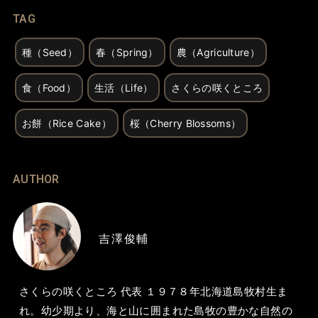
TAG
種（Seed）
春（Spring）
農（Agriculture）
食（Food）
生活（Life）
さくらの咲くところ
お餅（Rice Cake）
桜（Cherry Blossoms）
AUTHOR
吉澤俊輔
さくらの咲くところ 代表 １９７８年北海道島牧村生ま
れ。幼少期より、海と山に囲まれた島牧の豊かな自然の