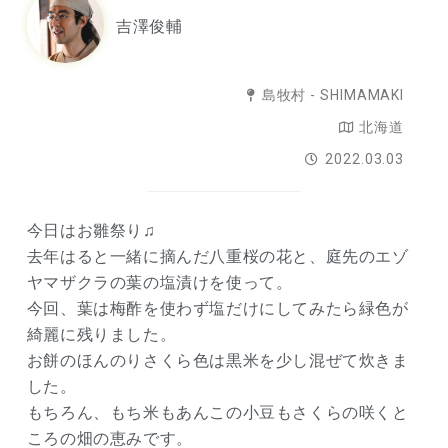
吉澤俊輔
島牧村 - SHIMAMAKI
北海道
2022.03.03
今日はお雛祭り♫
去年はると一緒に摘んだ八重桜の花と、庭先のエゾ
ヤマザクラの葉の塩漬けを使って。
今回、葉は梅酢を使わず塩だけにしてみたら緑色が
綺麗に残りました。
お餅のほんのりさくら色は黒米を少し混ぜて炊きま
した。
もちろん、もち米もあんこの小豆もさくらの咲くと
ころの畑の恵みです。