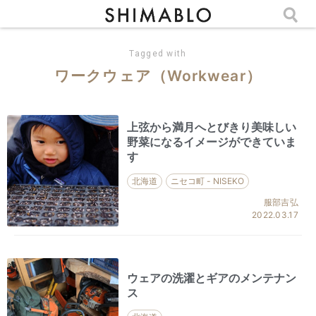
Tagged with
ワークウェア（Workwear）
上弦から満月へとびきり美味しい
野菜になるイメージができていま
す
北海道
ニセコ町 - NISEKO
服部吉弘
2022.03.17
ウェアの洗濯とギアのメンテナン
ス