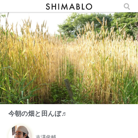
今朝の畑と田んぼ♬
吉澤俊輔