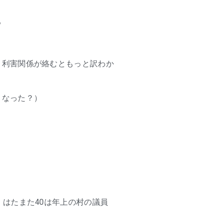
る
。利害関係が絡むともっと訳わか
うなった？）
はたまた40は年上の村の議員