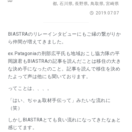
都
,
石川県
,
長野県
,
鳥取県
,
宮崎県
2019.07.07
BIASTRAのリレーインタビューにもご縁の繋がりか
ら仲間が増えてきました。
ex.Patagoniaの刑部広平氏も地域おこし協力隊の平
岡譲君もBIASTRAの記事を読んだことは移住の大き
な決め手になったのこと。記事を読んで移住を決め
たよって声は他にも聞いております。
ってことは、、、。
「はい、ぢゃぁ取材手伝って」みたいな流れに
（笑）
しかしBIASTRAとても良い流れになってきたなぁと
感じてます。