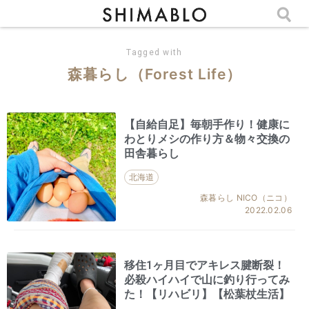
Tagged with
森暮らし（Forest Life）
【自給自足】毎朝手作り！健康に
わとりメシの作り方＆物々交換の
田舎暮らし
北海道
森暮らし NICO（ニコ）
2022.02.06
移住1ヶ月目でアキレス腱断裂！
必殺ハイハイで山に釣り行ってみ
た！【リハビリ】【松葉杖生活】