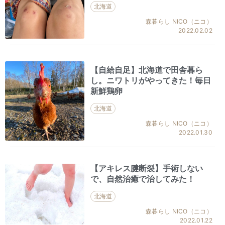
北海道
森暮らし NICO（ニコ）
2022.02.02
【自給自足】北海道で田舎暮ら
し。ニワトリがやってきた！毎日
新鮮鶏卵
北海道
森暮らし NICO（ニコ）
2022.01.30
【アキレス腱断裂】手術しない
で、自然治癒で治してみた！
北海道
森暮らし NICO（ニコ）
2022.01.22