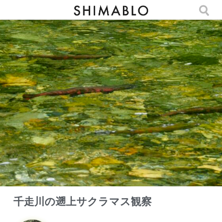
千走川の遡上サクラマス観察