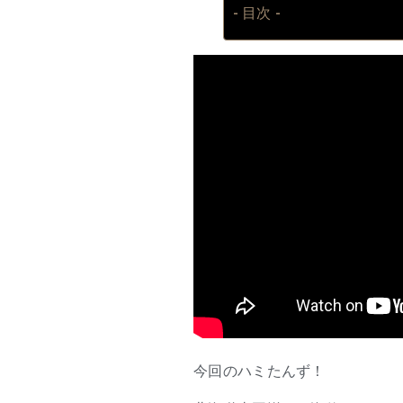
- 目次 -
今回のハミたんず！