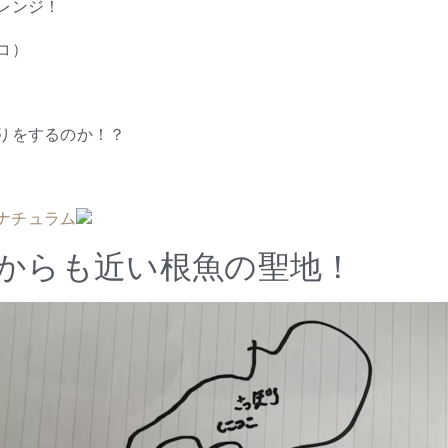
レンジ！
コ）
りをするのか！？
からも近い根魚の聖地！