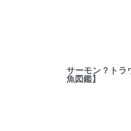
サーモン？トラ
魚図鑑】