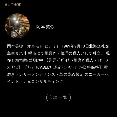
AUTHOR
岡本英弥
岡本英弥（オカモト ヒデミ） 1989年9月13日北海道礼文
島生まれ 札幌市にて靴磨き・修理の職人として独立。 現
在も精力的に活動中 【足元ﾃﾞｻﾞｲﾅｰ/靴磨き職人・ﾚｻﾞｰﾒ
ﾝﾃﾅﾝｽ】 【ｻﾌｨｰﾙ/ABEL社認定ｼｭｰｹｱﾄﾚｰﾅ-資格保持】 靴
磨き・レザーメンテナンス・革の染め替え スニーカーペ
イント・足元コンサルティング
記事一覧