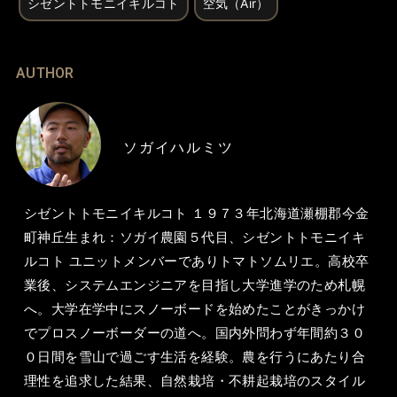
シゼントトモニイキルコト
空気（Air）
AUTHOR
ソガイハルミツ
シゼントトモニイキルコト １９７３年北海道瀬棚郡今金
町神丘生まれ：ソガイ農園５代目、シゼントトモニイキ
ルコト ユニットメンバーでありトマトソムリエ。高校卒
業後、システムエンジニアを目指し大学進学のため札幌
へ。大学在学中にスノーボードを始めたことがきっかけ
でプロスノーボーダーの道へ。国内外問わず年間約３０
０日間を雪山で過ごす生活を経験。農を行うにあたり合
理性を追求した結果、自然栽培・不耕起栽培のスタイル