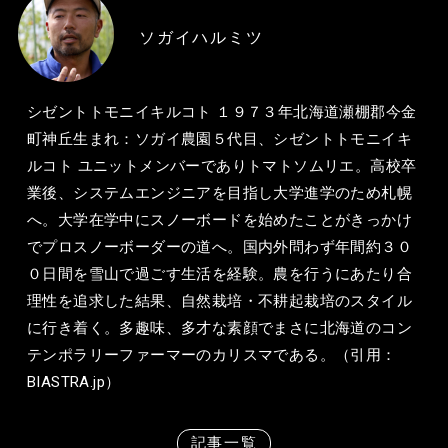
ソガイハルミツ
シゼントトモニイキルコト １９７３年北海道瀬棚郡今金
町神丘生まれ：ソガイ農園５代目、シゼントトモニイキ
ルコト ユニットメンバーでありトマトソムリエ。高校卒
業後、システムエンジニアを目指し大学進学のため札幌
へ。大学在学中にスノーボードを始めたことがきっかけ
でプロスノーボーダーの道へ。国内外問わず年間約３０
０日間を雪山で過ごす生活を経験。農を行うにあたり合
理性を追求した結果、自然栽培・不耕起栽培のスタイル
に行き着く。多趣味、多才な素顔でまさに北海道のコン
テンポラリーファーマーのカリスマである。（引用：
BIASTRA.jp）
記事一覧