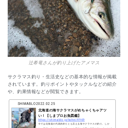
辻希竜さんが釣り上げたアメマス
サクラマス釣り・生活史などの基本的な情報が掲載
されています。釣りポイントやタックルなどの紹介
や、釣果情報などが閲覧できます。
SHIMABLO
2022.02.25
北海道の海サクラマスがめちゃくちゃアツ
い！【しまブロお魚図鑑】
https://shimablo.jp/kohei/4969
今では北海道の代表的釣りとも言える海サクラマスの釣り。しか