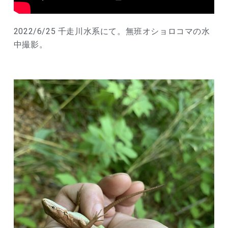
2022/6/25 千走川水系にて。無班オショロコマの水
中撮影。