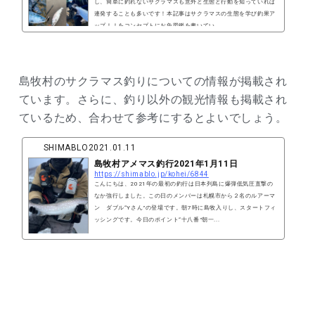
し、簡単に釣れないサクラマスも意外と生態と行動を知っていれば
連発することも多いです！本記事はサクラマスの生態を学び釣果ア
ップ！！をコンセプトにお魚図鑑を書いてい...
島牧村のサクラマス釣りについての情報が掲載され
ています。さらに、釣り以外の観光情報も掲載され
ているため、合わせて参考にするとよいでしょう。
SHIMABLO
2021.01.11
島牧村アメマス釣行2021年1月11日
https://shimablo.jp/kohei/6844
こんにちは、2021年の最初の釣行は日本列島に爆弾低気圧直撃の
なか強行しました。この日のメンバーは札幌市から２名のルアーマ
ン ダブル“Yさん”の登場です。朝7時に島牧入りし、スタートフィ
ッシングです。今日のポイント“十八番”朝一...