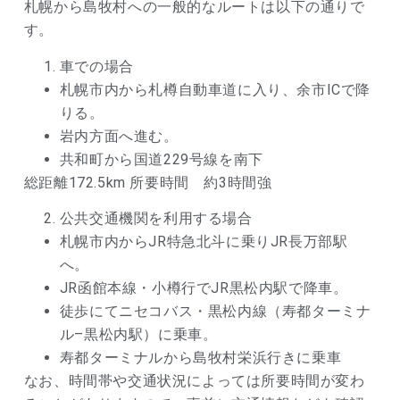
札幌から島牧村への一般的なルートは以下の通りで
す。
車での場合
札幌市内から札樽自動車道に入り、余市ICで降
りる。
岩内方面へ進む。
共和町から国道229号線を南下
総距離172.5km 所要時間 約3時間強
公共交通機関を利用する場合
札幌市内からJR特急北斗に乗りJR長万部駅
へ。
JR函館本線・小樽行でJR黒松内駅で降車。
徒歩にてニセコバス・黒松内線（寿都ターミナ
ル–黒松内駅）に乗車。
寿都ターミナルから島牧村栄浜行きに乗車
なお、時間帯や交通状況によっては所要時間が変わ