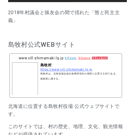
2018年村議会と猟友会の間で揺れた「熊と民主主
義」
島牧村公式WEBサイト
www.vill.shimamaki.lg.jp
4 Posts
5 Users
3 Pockets
島牧村
https://www.vill.shimamaki.lg.jp
島牧村は、北海道後志総合振興局管内の南部に位置する村である。
島牧郡に属する。
北海道に位置する島牧村役場 公式ウェブサイトで
す。
このサイトでは、村の歴史、地理、文化、観光情報
などが提供されています。