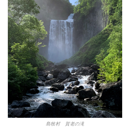
島牧村 賀老の滝