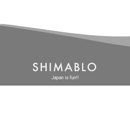
Japan is fun!!
TOP
NEW ENTRIES
CONTACT
ABOUT
© SHIMABLO.jp